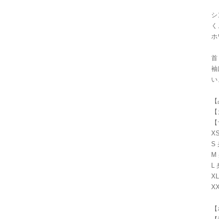
シ
く
ホ
首
袖
い
【
【
【
XS
S 
M 
L 
XL
XX
【