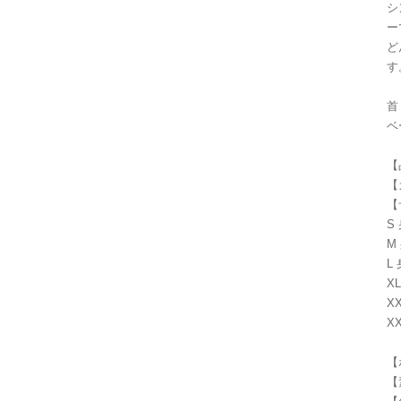
シ
ー
ど
す
首
ベ
【
【
【
S 
M 
L 
XL
XX
XX
【
【