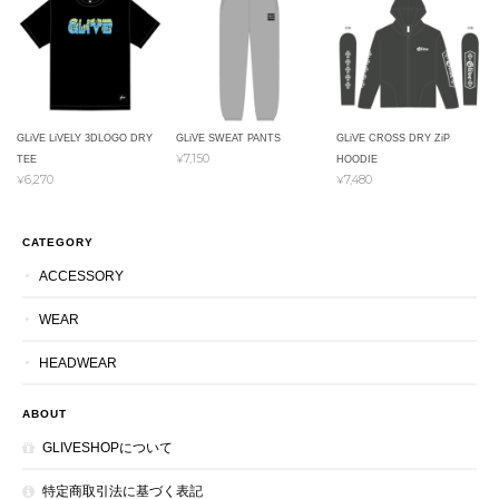
GLiVE LiVELY 3DLOGO DRY
GLiVE SWEAT PANTS
GLiVE CROSS DRY ZiP
¥7,150
TEE
HOODIE
¥6,270
¥7,480
CATEGORY
ACCESSORY
WEAR
HEADWEAR
ABOUT
GLIVESHOPについて
特定商取引法に基づく表記