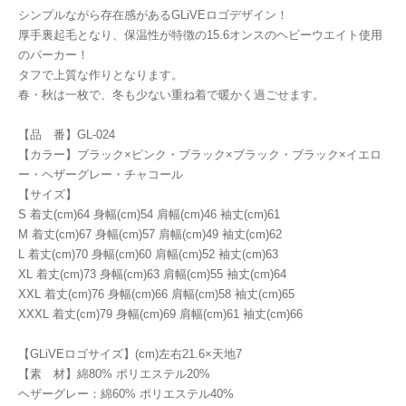
シンプルながら存在感があるGLiVEロゴデザイン！
厚手裏起毛となり、保温性が特徴の15.6オンスのヘビーウエイト使用
のパーカー！
タフで上質な作りとなります。
春・秋は一枚で、冬も少ない重ね着で暖かく過ごせます。
【品 番】GL-024
【カラー】ブラック×ピンク・ブラック×ブラック・ブラック×イエロ
ー・ヘザーグレー・チャコール
【サイズ】
S 着丈(cm)64 身幅(cm)54 肩幅(cm)46 袖丈(cm)61
M 着丈(cm)67 身幅(cm)57 肩幅(cm)49 袖丈(cm)62
L 着丈(cm)70 身幅(cm)60 肩幅(cm)52 袖丈(cm)63
XL 着丈(cm)73 身幅(cm)63 肩幅(cm)55 袖丈(cm)64
XXL 着丈(cm)76 身幅(cm)66 肩幅(cm)58 袖丈(cm)65
XXXL 着丈(cm)79 身幅(cm)69 肩幅(cm)61 袖丈(cm)66
【GLiVEロゴサイズ】(cm)左右21.6×天地7
【素 材】綿80% ポリエステル20%
ヘザーグレー：綿60% ポリエステル40%