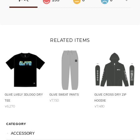
RELATED ITEMS
GLiVE LiVELY 3DLOGO DRY
GLiVE SWEAT PANTS
GLiVE CROSS DRY ZiP
¥7,150
TEE
HOODIE
¥6,270
¥7,480
CATEGORY
ACCESSORY