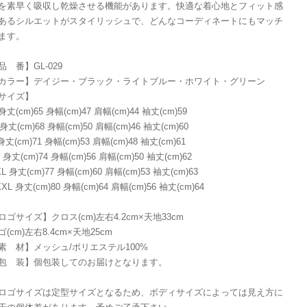
を素早く吸収し乾燥させる機能があります。快適な着心地とフィット感
あるシルエットがスタイリッシュで、どんなコーディネートにもマッチ
ます。
品 番】GL-029
カラー】デイジー・ブラック・ライトブルー・ホワイト・グリーン
サイズ】
身丈(cm)65 身幅(cm)47 肩幅(cm)44 袖丈(cm)59
身丈(cm)68 身幅(cm)50 肩幅(cm)46 袖丈(cm)60
身丈(cm)71 身幅(cm)53 肩幅(cm)48 袖丈(cm)61
 身丈(cm)74 身幅(cm)56 肩幅(cm)50 袖丈(cm)62
L 身丈(cm)77 身幅(cm)60 肩幅(cm)53 袖丈(cm)63
XL 身丈(cm)80 身幅(cm)64 肩幅(cm)56 袖丈(cm)64
ロゴサイズ】クロス(cm)左右4.2cm×天地33cm
ゴ(cm)左右8.4cm×天地25cm
素 材】メッシュ/ポリエステル100%
包 装】個包装してのお届けとなります。
ロゴサイズは定型サイズとなるため、ボディサイズによっては見え方に