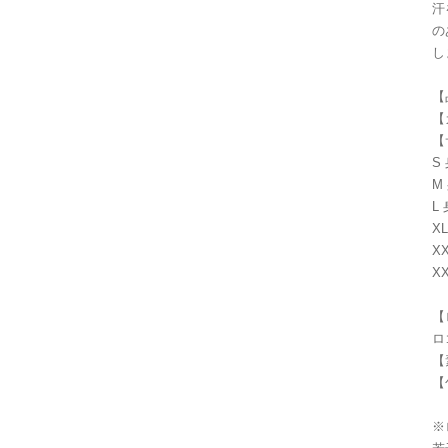
汗
の
し
【
【
【
S 
M 
L 
XL
XX
XX
【
ロ
【
【
※